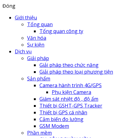
Đóng
Giới thiệu
Tổng quan
Tổng quan công ty
Văn hóa
Sự kiện
Dịch vụ
Giải pháp
Giải pháp theo chức năng
Giải pháp theo loại phương tiện
Sản phẩm
Camera hành trình 4G/GPS
Phụ kiện Camera
Giám sát nhiệt độ , độ ẩm
Thiết bị GSHT-GPS Tracker
Thiết bị GPS cá nhân
Cảm biến đo lường
GSM Modem
Phần mềm