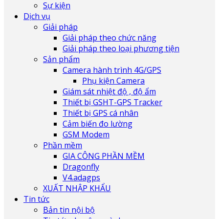
Sự kiện
Dịch vụ
Giải pháp
Giải pháp theo chức năng
Giải pháp theo loại phương tiện
Sản phẩm
Camera hành trình 4G/GPS
Phụ kiện Camera
Giám sát nhiệt độ , độ ẩm
Thiết bị GSHT-GPS Tracker
Thiết bị GPS cá nhân
Cảm biến đo lường
GSM Modem
Phần mềm
GIA CÔNG PHẦN MỀM
Dragonfly
V4.adagps
XUẤT NHẬP KHẨU
Tin tức
Bản tin nội bộ