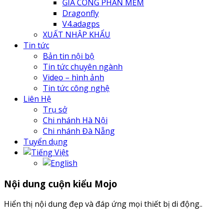
GIA CÔNG PHẦN MỀM
Dragonfly
V4.adagps
XUẤT NHẬP KHẨU
Tin tức
Bản tin nội bộ
Tin tức chuyên ngành
Video – hình ảnh
Tin tức công nghệ
Liên Hệ
Trụ sở
Chi nhánh Hà Nội
Chi nhánh Đà Nẵng
Tuyển dụng
Nội dung cuộn kiểu Mojo
Hiển thị nội dung đẹp và đáp ứng mọi thiết bị di động..