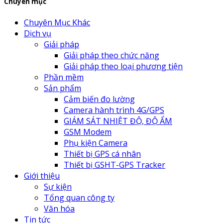
Chuyên mục
Chuyên Mục Khác
Dịch vụ
Giải pháp
Giải pháp theo chức năng
Giải pháp theo loại phương tiện
Phần mềm
Sản phẩm
Cảm biến đo lường
Camera hành trình 4G/GPS
GIÁM SÁT NHIỆT ĐỘ, ĐỘ ẨM
GSM Modem
Phụ kiện Camera
Thiết bị GPS cá nhân
Thiết bị GSHT-GPS Tracker
Giới thiệu
Sự kiện
Tổng quan công ty
Văn hóa
Tin tức