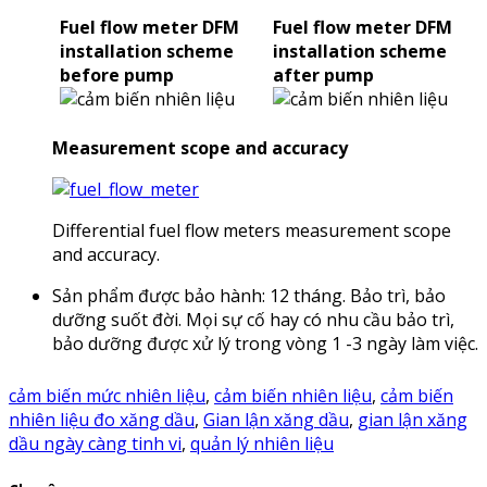
Fuel flow meter DFМ
Fuel flow meter DFМ
installation scheme
installation scheme
before pump
after pump
Measurement scope and accuracy
Differential fuel flow meters measurement scope
and accuracy.
Sản phẩm được bảo hành: 12 tháng. Bảo trì, bảo
dưỡng suốt đời. Mọi sự cố hay có nhu cầu bảo trì,
bảo dưỡng được xử lý trong vòng 1 -3 ngày làm việc.
cảm biến mức nhiên liệu
,
cảm biến nhiên liệu
,
cảm biến
nhiên liệu đo xăng dầu
,
Gian lận xăng dầu
,
gian lận xăng
dầu ngày càng tinh vi
,
quản lý nhiên liệu