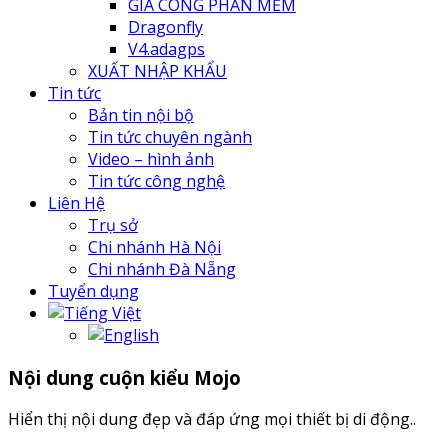
GIA CÔNG PHẦN MỀM
Dragonfly
V4.adagps
XUẤT NHẬP KHẨU
Tin tức
Bản tin nội bộ
Tin tức chuyên ngành
Video – hình ảnh
Tin tức công nghệ
Liên Hệ
Trụ sở
Chi nhánh Hà Nội
Chi nhánh Đà Nẵng
Tuyển dụng
Nội dung cuộn kiểu Mojo
Hiển thị nội dung đẹp và đáp ứng mọi thiết bị di động..