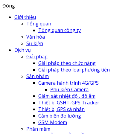
Đóng
Giới thiệu
Tổng quan
Tổng quan công ty
Văn hóa
Sự kiện
Dịch vụ
Giải pháp
Giải pháp theo chức năng
Giải pháp theo loại phương tiện
Sản phẩm
Camera hành trình 4G/GPS
Phụ kiện Camera
Giám sát nhiệt độ , độ ẩm
Thiết bị GSHT-GPS Tracker
Thiết bị GPS cá nhân
Cảm biến đo lường
GSM Modem
Phần mềm