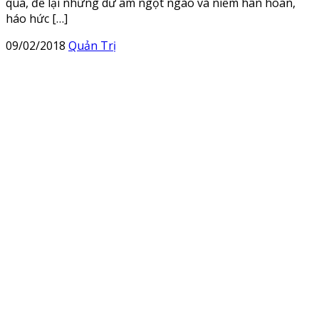
qua, để lại những dư âm ngọt ngào và niềm hân hoan,
háo hức […]
09/02/2018
Quản Trị