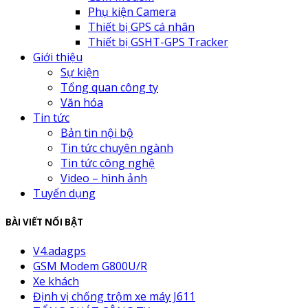
Phụ kiện Camera
Thiết bị GPS cá nhân
Thiết bị GSHT-GPS Tracker
Giới thiệu
Sự kiện
Tổng quan công ty
Văn hóa
Tin tức
Bản tin nội bộ
Tin tức chuyên ngành
Tin tức công nghệ
Video – hình ảnh
Tuyển dụng
BÀI VIẾT NỔI BẬT
V4.adagps
GSM Modem G800U/R
Xe khách
Định vị chống trộm xe máy J611