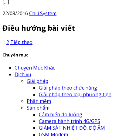
[…]
22/08/2016
Chili System
Điều hướng bài viết
1
2
Tiếp theo
Chuyên mục
Chuyên Mục Khác
Dịch vụ
Giải pháp
Giải pháp theo chức năng
Giải pháp theo loại phương tiện
Phần mềm
Sản phẩm
Cảm biến đo lường
Camera hành trình 4G/GPS
GIÁM SÁT NHIỆT ĐỘ, ĐỘ ẨM
GSM Modem