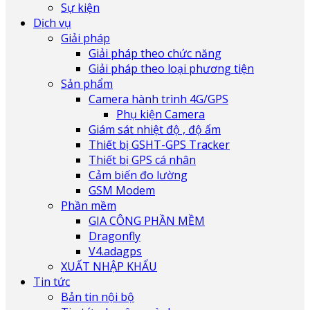
Sự kiện
Dịch vụ
Giải pháp
Giải pháp theo chức năng
Giải pháp theo loại phương tiện
Sản phẩm
Camera hành trình 4G/GPS
Phụ kiện Camera
Giám sát nhiệt độ , độ ẩm
Thiết bị GSHT-GPS Tracker
Thiết bị GPS cá nhân
Cảm biến đo lường
GSM Modem
Phần mềm
GIA CÔNG PHẦN MỀM
Dragonfly
V4.adagps
XUẤT NHẬP KHẨU
Tin tức
Bản tin nội bộ