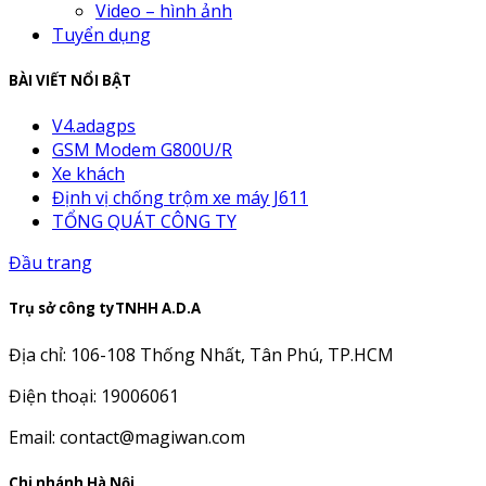
Video – hình ảnh
Tuyển dụng
BÀI VIẾT NỔI BẬT
V4.adagps
GSM Modem G800U/R
Xe khách
Định vị chống trộm xe máy J611
TỔNG QUÁT CÔNG TY
Đầu trang
Trụ sở công tyTNHH A.D.A
Địa chỉ: 106-108 Thống Nhất, Tân Phú, TP.HCM
Điện thoại: 19006061
Email: contact@magiwan.com
Chi nhánh Hà Nội