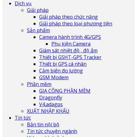
Dịch vụ
Giải pháp
Giải pháp theo chức năng
Giải pháp theo loại phương tiện
Sản phẩm
Camera hành trình 4G/GPS
Phụ kiện Camera
Giám sát nhiệt độ , độ ẩm
Thiết bị GSHT-GPS Tracker
Thiết bị GPS cá nhân
Cảm biến đo lường
GSM Modem
Phần mềm
GIA CÔNG PHẦN MỀM
Dragonfly
V4.adagps
XUẤT NHẬP KHẨU
Tin tức
Bản tin nội bộ
Tin tức chuyên ngành