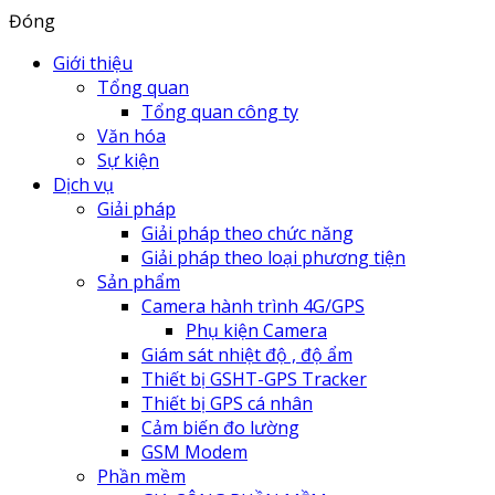
Đóng
Giới thiệu
Tổng quan
Tổng quan công ty
Văn hóa
Sự kiện
Dịch vụ
Giải pháp
Giải pháp theo chức năng
Giải pháp theo loại phương tiện
Sản phẩm
Camera hành trình 4G/GPS
Phụ kiện Camera
Giám sát nhiệt độ , độ ẩm
Thiết bị GSHT-GPS Tracker
Thiết bị GPS cá nhân
Cảm biến đo lường
GSM Modem
Phần mềm