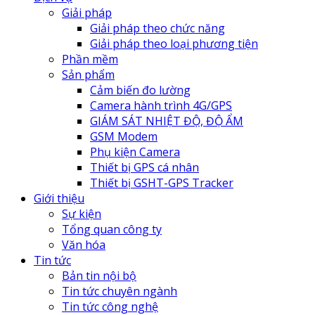
Giải pháp
Giải pháp theo chức năng
Giải pháp theo loại phương tiện
Phần mềm
Sản phẩm
Cảm biến đo lường
Camera hành trình 4G/GPS
GIÁM SÁT NHIỆT ĐỘ, ĐỘ ẨM
GSM Modem
Phụ kiện Camera
Thiết bị GPS cá nhân
Thiết bị GSHT-GPS Tracker
Giới thiệu
Sự kiện
Tổng quan công ty
Văn hóa
Tin tức
Bản tin nội bộ
Tin tức chuyên ngành
Tin tức công nghệ