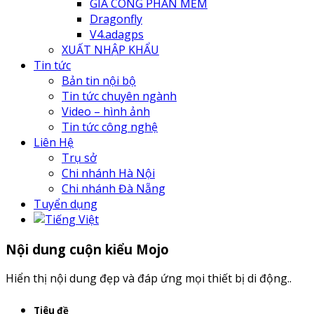
GIA CÔNG PHẦN MỀM
Dragonfly
V4.adagps
XUẤT NHẬP KHẨU
Tin tức
Bản tin nội bộ
Tin tức chuyên ngành
Video – hình ảnh
Tin tức công nghệ
Liên Hệ
Trụ sở
Chi nhánh Hà Nội
Chi nhánh Đà Nẵng
Tuyển dụng
Nội dung cuộn kiểu Mojo
Hiển thị nội dung đẹp và đáp ứng mọi thiết bị di động..
Tiêu đề