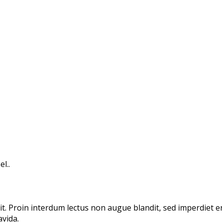
l..
lit. Proin interdum lectus non augue blandit, sed imperdiet 
avida.