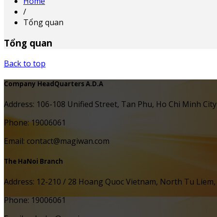
Home
/
Tổng quan
Tổng quan
Back to top
Company HeadQuarters A.D.A
Address: 106-108 Unified Street, Tan Phu, Ho Chi Minh City
Phone: 19006061
Email: contact@magiwan.com
The HaNoi Branch
Address: 12-210 / 28 Hoang Quoc Vietnam, North Tu Liem,
Phone: 19006061