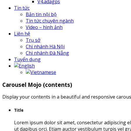
V4.adagps
Tin tức
Bản tin nội bộ
Tin tức chuyên ngành
Video – hình ảnh
Liên hệ
Trụ sở
Chi nhánh Hà Nội
Chi nhánh Đà Nẵng
Tuyển dụng
Carousel Mojo (contents)
Display your contents in a beautiful and responsive carouse
Title
Lorem ipsum dolor sit amet, consectetur adipiscing e
ut dapibus orci. Etiam auctor vestibulum turpis vel gr