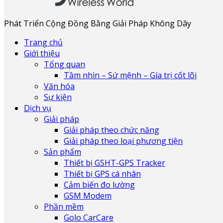
Phát Triển Cộng Đồng Bằng Giải Pháp Không Dây
Trang chủ
Giới thiệu
Tổng quan
Tầm nhìn – Sứ mệnh – Gía trị cốt lõi
Văn hóa
Sự kiện
Dịch vụ
Giải pháp
Giải pháp theo chức năng
Giải pháp theo loại phương tiện
Sản phẩm
Thiết bị GSHT-GPS Tracker
Thiết bị GPS cá nhân
Cảm biến đo lường
GSM Modem
Phần mềm
Golo CarCare