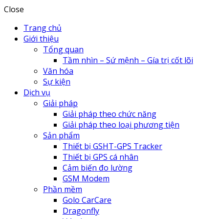
Close
Trang chủ
Giới thiệu
Tổng quan
Tầm nhìn – Sứ mệnh – Gía trị cốt lõi
Văn hóa
Sự kiện
Dịch vụ
Giải pháp
Giải pháp theo chức năng
Giải pháp theo loại phương tiện
Sản phẩm
Thiết bị GSHT-GPS Tracker
Thiết bị GPS cá nhân
Cảm biến đo lường
GSM Modem
Phần mềm
Golo CarCare
Dragonfly